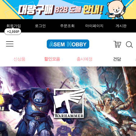
회원가입
로그인
주문조회
마이페이지
게시판
+2,000P
신상품
할인모음
출시예정
건담