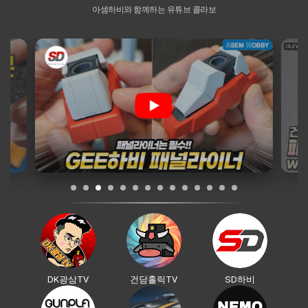
아셈하비와 함께하는 유튜브 콜라보
DK광삼TV
건담홀릭TV
SD하비