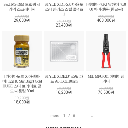
Stedi MS-39M 모델링 세
STYLE X DT-538 다용도
[워해머-40K] 워해머 40,0
라믹 스크레이퍼
스테인리스 스틸 줄 4 in
00 아마겟돈 (한글판)
1
29,000원
400,000원
29,000원
400,000원
26,000원
23,400원
[가이아노츠 X 아셈하
STYLE X DE234 스틸 패
MJL MPC-001 어메이징
비] 122HU Star Bright Gold
드 A6 150x110mm
커터
HUGE 스타 브라이트 골
20,000원
85,000원
드 대용량 50ml
16,200원
76,500원
19,200원
18,000원
more
1
/
6