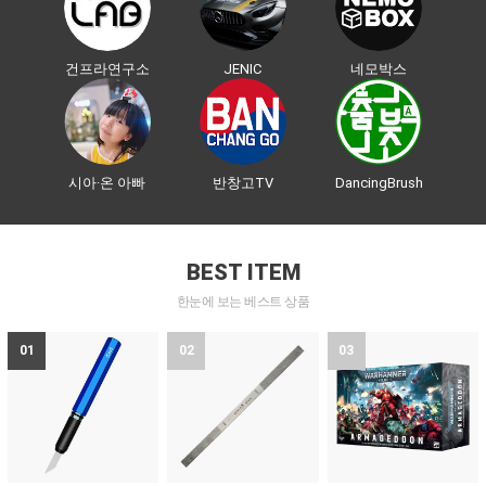
건프라연구소
JENIC
네모박스
시아·온 아빠
반창고TV
DancingBrush
BEST ITEM
한눈에 보는 베스트 상품
01
02
03