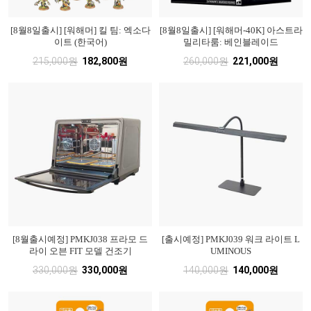
[8월8일출시] [워해머] 킬 팀: 엑소다
[8월8일출시] [워해머-40K] 아스트라
이트 (한국어)
밀리타룸: 베인블레이드
215,000원
182,800원
260,000원
221,000원
[8월출시예정] PMKJ038 프라모 드
[출시예정] PMKJ039 워크 라이트 L
라이 오븐 FIT 모델 건조기
UMINOUS
330,000원
330,000원
140,000원
140,000원