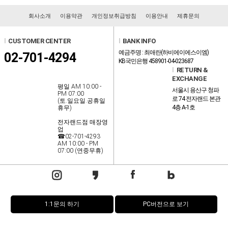
회사소개
이용약관
개인정보취급방침
이용안내
제휴문의
l
CUSTOMER CENTER
l
BANK INFO
예금주명 : 최애란(하비에이에스이엠)
02-701-4294
KB국민은행 458901-04-023687
l
RETURN &
EXCHANGE
평일 AM 10:00 -
서울시 용산구 청파
PM 07:00
로 74 전자랜드 본관
(토.일요일.공휴일
4층 A-1호
휴무)
전자랜드점 매장영
업
☎02-701-4293
AM 10:00 - PM
07:00 (연중무휴)
1:1문의 하기
PC버전으로 보기