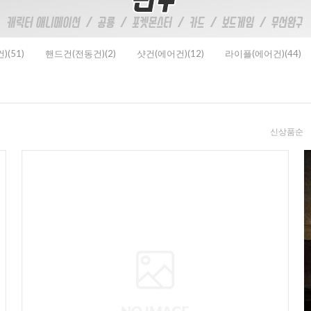
(51)
핸드건(전동건)(2)
샷건(에어건)(12)
라이플(에어건)(44)
신상품순