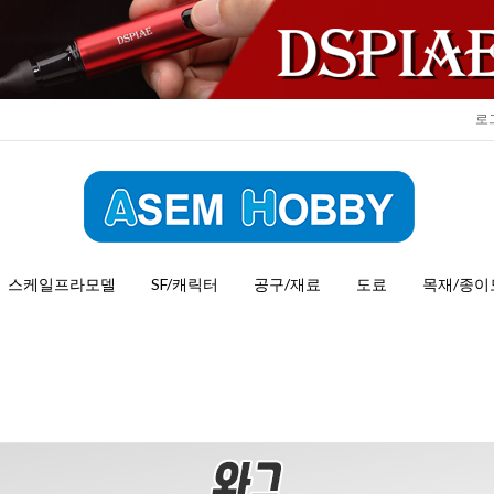
로
스케일프라모델
SF/캐릭터
공구/재료
도료
목재/종이