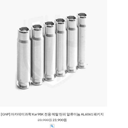
[GNP] 아카데미과학 Kar98K 전용 메탈 탄피 알류미늄 AL6061 패키지
23,900원
23,900원