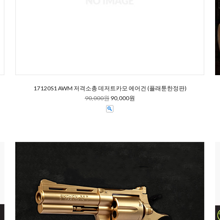
17120S1 AWM 저격소총 데저트카모 에어건 (플래툰한정판)
90,000원
90,000원