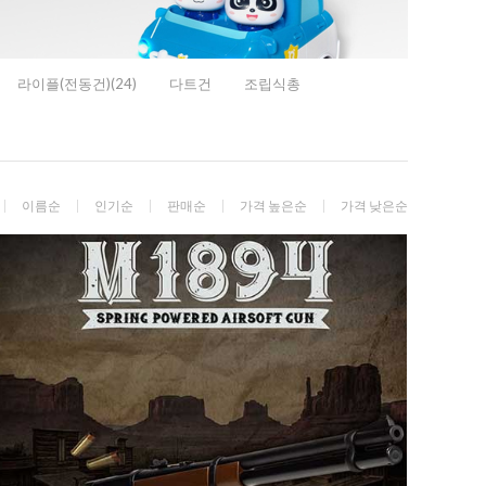
라이플(전동건)(24)
다트건
조립식총
이름순
인기순
판매순
가격 높은순
가격 낮은순