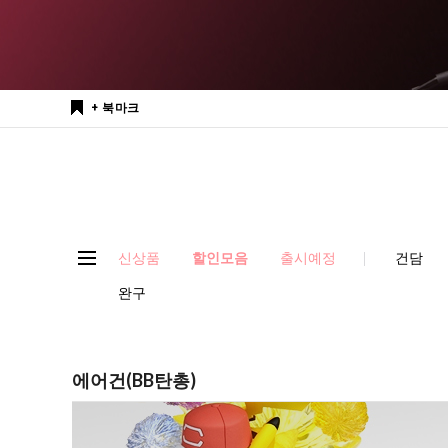
+ 북마크
신상품
할인모음
출시예정
건담
완구
에어건(BB탄총)