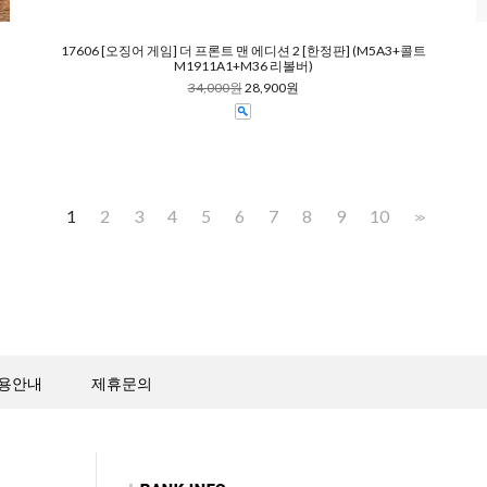
17606 [오징어 게임] 더 프론트 맨 에디션 2 [한정판] (M5A3+콜트
M1911A1+M36 리볼버)
34,000원
28,900원
1
2
3
4
5
6
7
8
9
10
>>
용안내
제휴문의