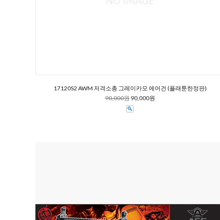
17120S2 AWM 저격소총 그레이카모 에어건 (플래툰한정판)
90,000원
90,000원