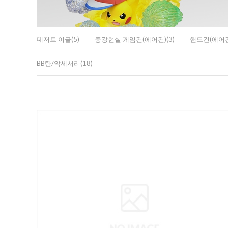
데저트 이글(5)
증강현실 게임건(에어건)(3)
핸드건(에어건)
BB탄/악세서리(18)