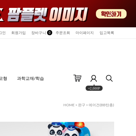
그인
회원가입
장바구니
0
주문조회
마이페이지
입고목록
모형
과학교재/학습
+2,000P
HOME
>
완구
>
에어건(BB탄총)