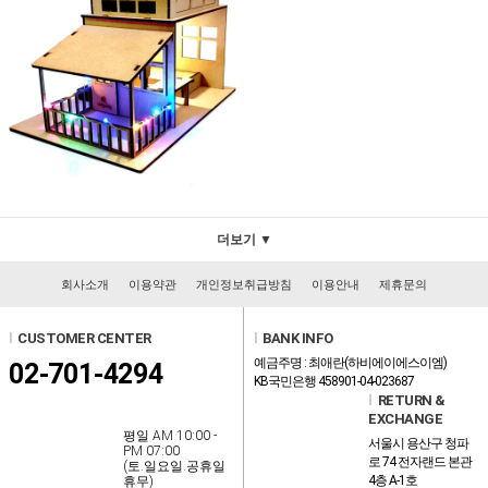
더보기 ▼
회사소개
이용약관
개인정보취급방침
이용안내
제휴문의
l
CUSTOMER CENTER
l
BANK INFO
예금주명 : 최애란(하비에이에스이엠)
02-701-4294
KB국민은행 458901-04-023687
l
RETURN &
EXCHANGE
평일 AM 10:00 -
서울시 용산구 청파
PM 07:00
로 74 전자랜드 본관
(토.일요일.공휴일
4층 A-1호
휴무)