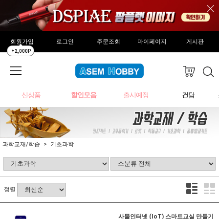
회원가입
로그인
주문조회
마이페이지
게시판
+2,000P
신상품
할인모음
출시예정
건담
과학교재/학습
기초과학
정렬
사물인터넷 (IoT) 스마트교실 만들기