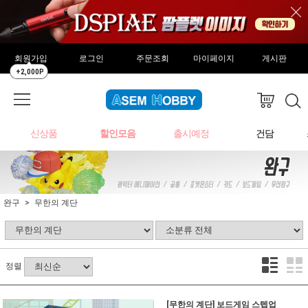
회원가입
로그인
주문조회
마이페이지
게시판
+2,000P
신상품
할인모음
출시예정
건담
완구
무한의 계단
정렬
[무한의 계단] 보드게임 스텝업