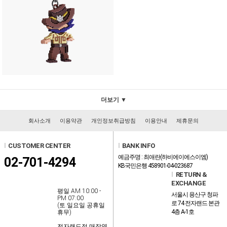
더보기 ▼
회사소개
이용약관
개인정보취급방침
이용안내
제휴문의
l
CUSTOMER CENTER
l
BANK INFO
예금주명 : 최애란(하비에이에스이엠)
02-701-4294
KB국민은행 458901-04-023687
l
RETURN &
EXCHANGE
평일 AM 10:00 -
서울시 용산구 청파
PM 07:00
로 74 전자랜드 본관
(토.일요일.공휴일
4층 A-1호
휴무)
전자랜드점 매장영