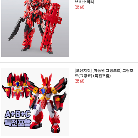
브 카소와리
(품절)
[오렌지캣] [마동왕 그랑조트] 그랑조
트(그랑죠) (특전포함)
(품절)