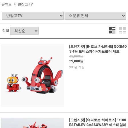
유튜브
반창고TV
정렬
[오렌지캣] [B-로보 가브타크] QOSMO
S 4탄 토비스카이+가브롤러 세트
42,000원
29,000원
290원 적립
[오렌지캣] [슈퍼로봇 히어로즈] 1/100
ESTAILEV CASSOWARY 에스테일레