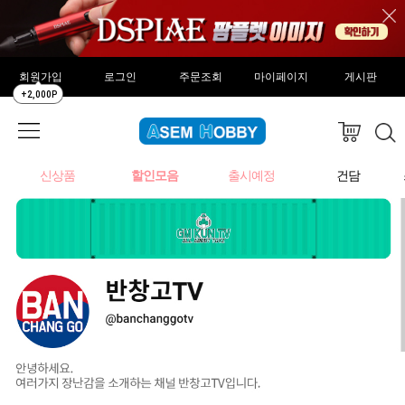
회원가입
로그인
주문조회
마이페이지
게시판
+2,000P
신상품
할인모음
출시예정
건담