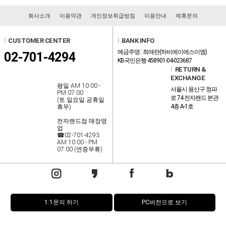
회사소개
이용약관
개인정보취급방침
이용안내
제휴문의
l
CUSTOMER CENTER
l
BANK INFO
예금주명 : 최애란(하비에이에스이엠)
02-701-4294
KB국민은행 458901-04-023687
l
RETURN &
EXCHANGE
평일 AM 10:00 -
서울시 용산구 청파
PM 07:00
로 74 전자랜드 본관
(토.일요일.공휴일
4층 A-1호
휴무)
전자랜드점 매장영
업
☎02-701-4293
AM 10:00 - PM
07:00 (연중무휴)
1:1문의 하기
PC버전으로 보기