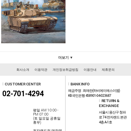
더보기 ▼
회사소개
이용약관
개인정보취급방침
이용안내
제휴문의
l
CUSTOMER CENTER
l
BANK INFO
예금주명 : 최애란(하비에이에스이엠)
02-701-4294
KB국민은행 458901-04-023687
l
RETURN &
EXCHANGE
평일 AM 10:00 -
서울시 용산구 청파
PM 07:00
로 74 전자랜드 본관
(토.일요일.공휴일
4층 A-1호
휴무)
전자랜드점 매장영