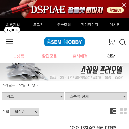
회원가입
로그인
주문조회
마이페이지
게시판
+2,000P
신상품
할인모음
출시예정
건담
스케일프라모델
탱크
정렬
13434 1/72 소련 육군 T-80BV