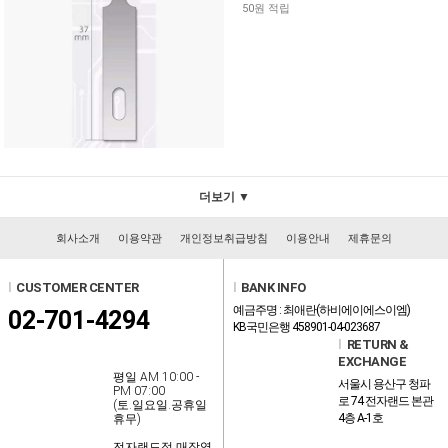
50원 적립
더보기 ▼
회사소개
이용약관
개인정보취급방침
이용안내
제휴문의
l
CUSTOMER CENTER
l
BANK INFO
예금주명 : 최애란(하비에이에스이엠)
02-701-4294
KB국민은행 458901-04-023687
l
RETURN &
EXCHANGE
평일 AM 10:00 -
서울시 용산구 청파
PM 07:00
로 74 전자랜드 본관
(토.일요일.공휴일
4층 A-1호
휴무)
전자랜드점 매장영