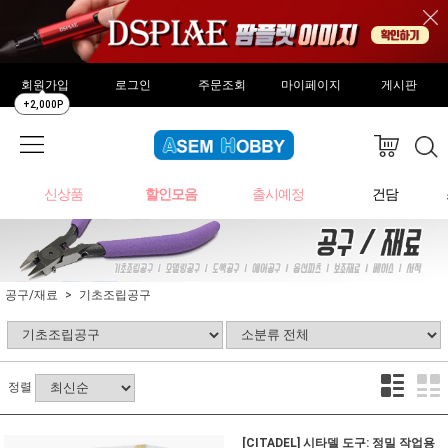
회원가입
로그인
주문조회
마이페이지
게시판
+2,000P
신상품
할인모음
출시예정
건담
공구/재료
기초조립공구
정렬
[CITADEL] 시타델 도구: 정밀 작업용