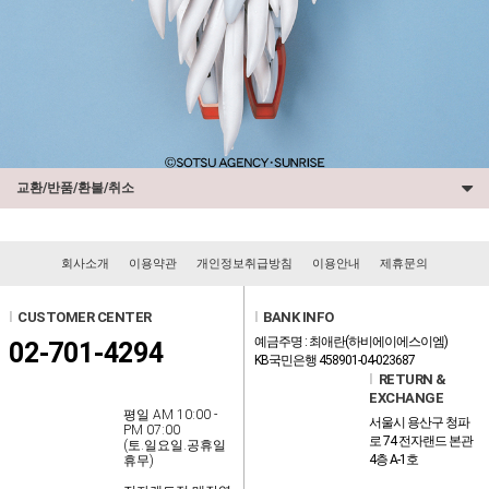
교환/반품/환불/취소
회사소개
이용약관
개인정보취급방침
이용안내
제휴문의
l
CUSTOMER CENTER
l
BANK INFO
예금주명 : 최애란(하비에이에스이엠)
02-701-4294
KB국민은행 458901-04-023687
l
RETURN &
EXCHANGE
평일 AM 10:00 -
서울시 용산구 청파
PM 07:00
로 74 전자랜드 본관
(토.일요일.공휴일
4층 A-1호
휴무)