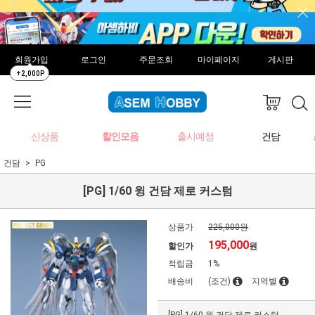
회원가입
로그인
주문조회
마이페이지
게시판
+2,000P
신상품
할인모음
출시예정
건담
건담
PG
[PG] 1/60 윙 건담 제로 커스텀
상품가
225,000원
195,000
할인가
원
적립금
1%
배송비
(조건)
지역별