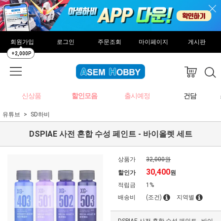
회원가입
로그인
주문조회
마이페이지
게시판
+2,000P
신상품
할인모음
출시예정
건담
유튜브
SD하비
DSPIAE 사전 혼합 수성 페인트 - 바이올렛 세트
상품가
32,000원
30,400
할인가
원
적립금
1%
배송비
(조건)
지역별