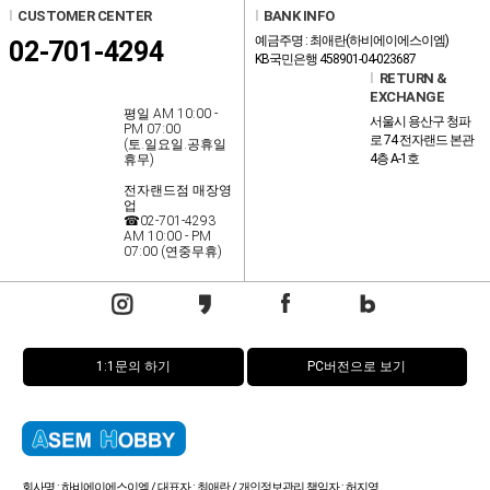
l
CUSTOMER CENTER
l
BANK INFO
예금주명 : 최애란(하비에이에스이엠)
02-701-4294
KB국민은행 458901-04-023687
l
RETURN &
EXCHANGE
평일 AM 10:00 -
서울시 용산구 청파
PM 07:00
로 74 전자랜드 본관
(토.일요일.공휴일
4층 A-1호
휴무)
전자랜드점 매장영
업
☎02-701-4293
AM 10:00 - PM
07:00 (연중무휴)
1:1문의 하기
PC버전으로 보기
회사명 : 하비에이에스이엠 / 대표자 : 최애란 / 개인정보관리 책임자 : 허지영