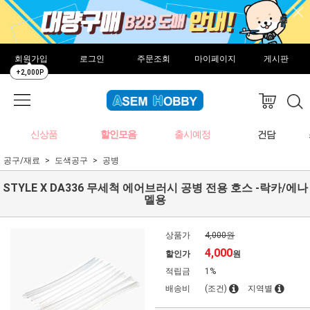
회원가입
로그인
주문조회
마이페이지
게시판
+2,000P
신상품
할인모음
출시예정
건담
공구/재료
도색공구
공병
STYLE X DA336 무세척 에어브러시 공병 전용 호스 -락카/에나
멜용
상품가
4,000원
4,000
할인가
원
적립금
1%
배송비
(조건)
지역별