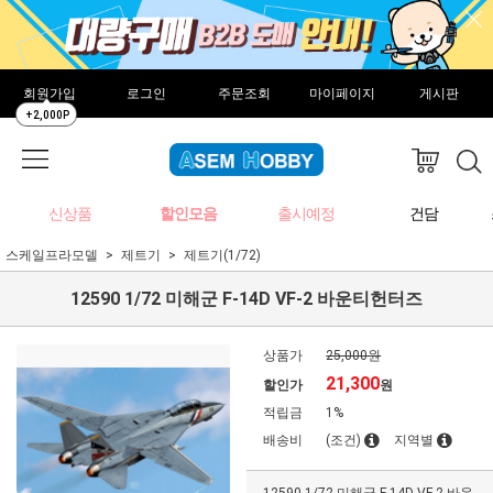
회원가입
로그인
주문조회
마이페이지
게시판
+2,000P
신상품
할인모음
출시예정
건담
스케일프라모델
제트기
제트기(1/72)
12590 1/72 미해군 F-14D VF-2 바운티헌터즈
상품가
25,000원
21,300
할인가
원
적립금
1%
배송비
(조건)
지역별