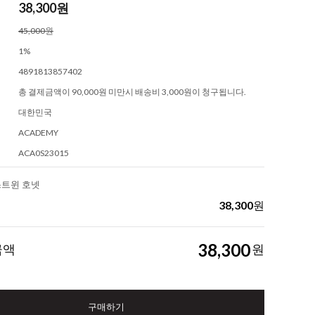
38,300
원
45,000원
1%
4891813857402
총 결제금액이 90,000원 미만시 배송비 3,000원이 청구됩니다.
대한민국
ACADEMY
ACA0S23015
엑스트윈 호넷
38,300
원
38,300
금액
원
구매하기