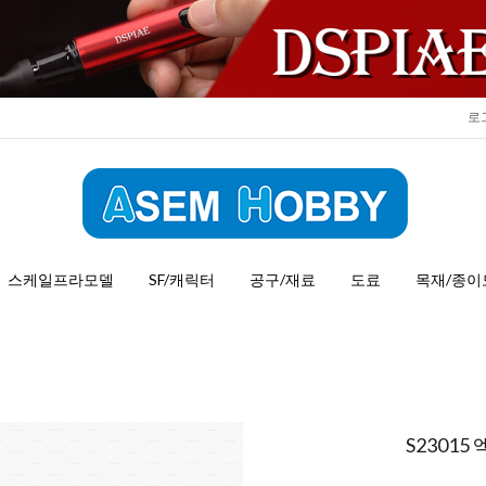
로
스케일프라모델
SF/캐릭터
공구/재료
도료
목재/종이
S2301