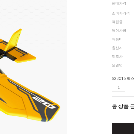
판매가격
소비자가격
적립금
특이사항
배송비
원산지
제조사
모델명
S23015 
총 상품 