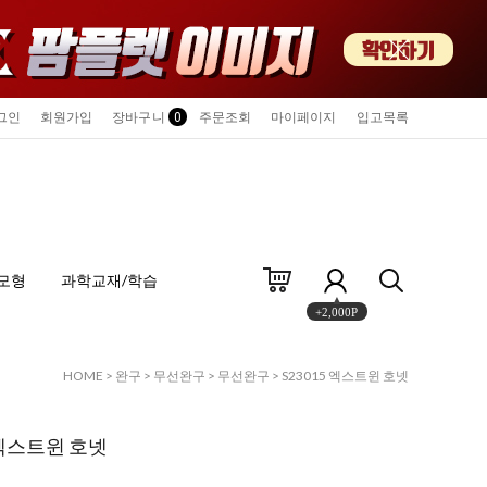
그인
회원가입
장바구니
0
주문조회
마이페이지
입고목록
모형
과학교재/학습
+2,000P
HOME
>
완구
>
무선완구
>
무선완구
> S23015 엑스트윈 호넷
5 엑스트윈 호넷