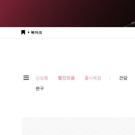
+ 북마크
신상품
할인모음
출시예정
건담
완구