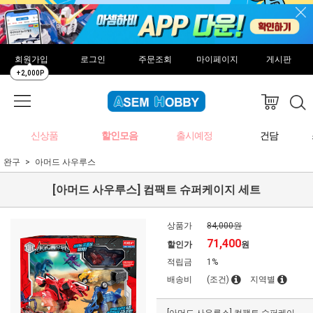
회원가입
로그인
주문조회
마이페이지
게시판
+2,000P
신상품
할인모음
출시예정
건담
완구
아머드 사우루스
[아머드 사우루스] 컴팩트 슈퍼케이지 세트
상품가
84,000원
71,400
할인가
원
적립금
1%
배송비
(조건)
지역별