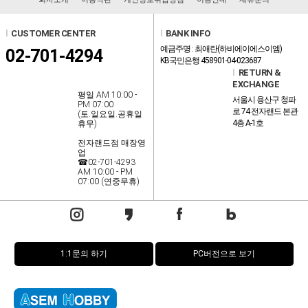
l
CUSTOMER CENTER
l
BANK INFO
예금주명 : 최애란(하비에이에스이엠)
02-701-4294
KB국민은행 458901-04-023687
l
RETURN &
EXCHANGE
평일 AM 10:00 -
서울시 용산구 청파
PM 07:00
로 74 전자랜드 본관
(토.일요일.공휴일
4층 A-1호
휴무)
전자랜드점 매장영
업
☎02-701-4293
AM 10:00 - PM
07:00 (연중무휴)
1:1문의 하기
PC버전으로 보기