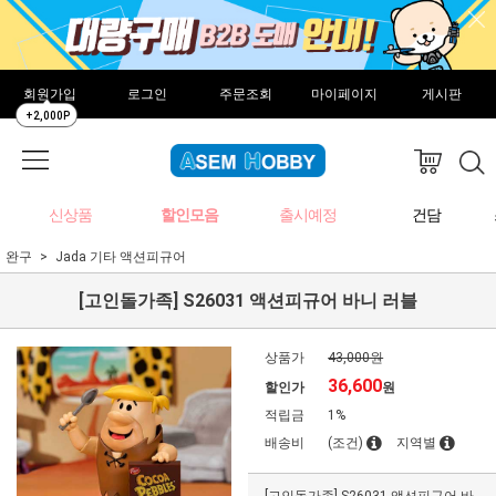
회원가입
로그인
주문조회
마이페이지
게시판
+2,000P
신상품
할인모음
출시예정
건담
완구
Jada 기타 액션피규어
[고인돌가족] S26031 액션피규어 바니 러블
상품가
43,000원
36,600
할인가
원
적립금
1%
배송비
(조건)
지역별