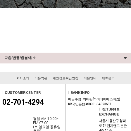
교환/반품/환불/취소
회사소개
이용약관
개인정보취급방침
이용안내
제휴문의
l
CUSTOMER CENTER
l
BANK INFO
예금주명 : 최애란(하비에이에스이엠)
02-701-4294
KB국민은행 458901-04-023687
l
RETURN &
EXCHANGE
평일 AM 10:00 -
서울시 용산구 청파
PM 07:00
로 74 전자랜드 본관
(토.일요일.공휴일
4층 A-1호