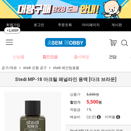
회원가입
로그인
주문조회
마이페이지
게시판
+2,000P
신상품
할인모음
출시예정
건담
공구/재료
stedi 모형 공구
stedi 페인팅용품
Stedi MP-18 아크릴 패널라인 용액 [다크 브라운]
상품가
5,500원
5,500
할인가
원
적립금
1%
배송비
(조건)
지역별