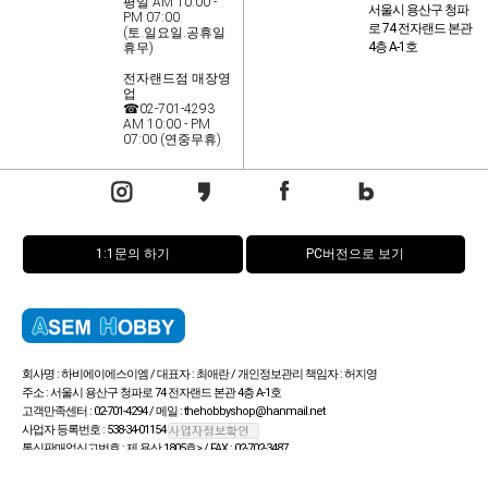
평일 AM 10:00 -
서울시 용산구 청파
PM 07:00
로 74 전자랜드 본관
(토.일요일.공휴일
4층 A-1호
휴무)
전자랜드점 매장영
업
☎02-701-4293
AM 10:00 - PM
07:00 (연중무휴)
1:1문의 하기
PC버전으로 보기
회사명 : 하비에이에스이엠 / 대표자 : 최애란 / 개인정보관리 책임자 : 허지영
주소 : 서울시 용산구 청파로 74 전자랜드 본관 4층 A-1호
고객만족센터 : 02-701-4294 / 메일 : thehobbyshop@hanmail.net
사업자 등록번호 : 538-34-01154
통신판매업신고번호 : 제 용산 1805호> / FAX : 02-702-3487
Copyright (c) by 아셈하비 All rights reserved.